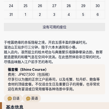
24
25
26
27
28
29
30
31
1
2
3
4
5
6
没有可用的座位
于喧嚣绝缘的赤坂隐秘之境，开启五感丰盈的静谧时光。

溜池山王站步行三分钟，隐于六本木通背街小巷。

踏入店内，凛然挺立的桧木吧台与典雅聚乐墙静静晕染古韵，数寄
屋造建筑的和暖气息在空间中流淌。在此悠然体验非日常的时光，
套餐
篠套餐（Shino Course）
费用：JP¥27,500（包括税）
尽享引以为傲的正宗江户前寿司，以及毛蟹、牡丹虾、鲍鱼等
食材的顶级套餐。不仅适合生日及重要日子的用餐，也非常欢
迎在商务宴请或日常用餐等各种场景中享用。
日语
英语
基本信息