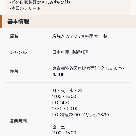
▪️〆の自家製麺orさしみ卵の雑炊

▪️本日のデザート
基本情報
店名
炭焼き かどた/お料理 すゞ㐂
ジャンル
日本料理, 海鮮料理
東京都渋谷区恵比寿西1-1-2 しんみつビ
住所
ル B1F
月・火・水・木

11:00 - 15:00

L.O. 14:30

17:30 - 00:00

L.O. 料理23:00 ドリンク23:30

営業時間
金・土

11:00 - 15:00
