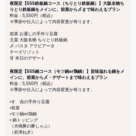
夜限定【555鉄板鍋コース（ちりとり鉄板鍋）】大阪名物ち
りとり鉄板鍋をメインに、前菜から〆まで味わえるプラン
料金：5,550円（税込）
※季節や仕入によって内容変更が有ります。

前菜 お通しの手作り豆腐

主菜 大阪名物 ちりとり鉄板鍋

〆 パスタ アラビアータ

チーズリゾット

甘 本日のデザート
夜限定【555鍋コース（モツ鍋or鶏鍋）】旨味溢れる鍋をメ
インに、前菜から〆・デザートまで味わえるプラン
料金：5,550円（税込）
※季節や仕入によって内容変更が有ります。

▪️すゞ㐂の手作り豆腐

▪️前菜

▪️モツ鍋or鶏鍋

▪️ 鍋トッピング

（犬鳴豚の豚しゃぶ）

（岩津ねぎ）
