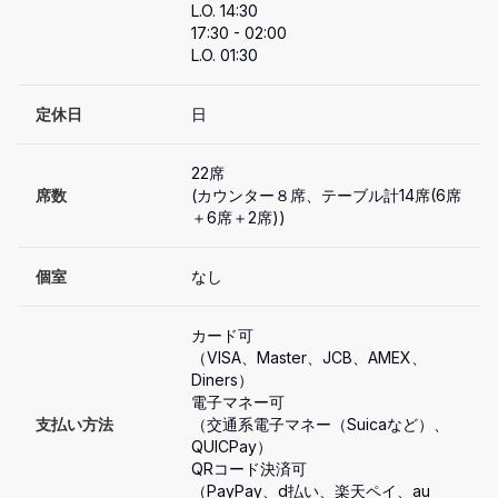
L.O. 14:30

17:30 - 02:00

L.O. 01:30
定休日
日
22席

席数
(カウンター８席、テーブル計14席(6席
＋6席＋2席))
個室
なし
カード可

（VISA、Master、JCB、AMEX、
Diners）

電子マネー可

支払い方法
（交通系電子マネー（Suicaなど）、
QUICPay）

QRコード決済可

（PayPay、d払い、楽天ペイ、au 