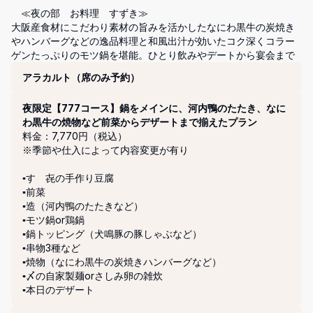
　≪夜の部　お料理　すずき≫

大阪産食材にこだわり素材の旨みを活かしたなにわ黒牛の炭焼き
やハンバーグなどの逸品料理と和風出汁が効いたコク深くコラー
ゲンたっぷりのモツ鍋を堪能。ひとり飲みやデートから宴会まで
コース
アラカルト（席のみ予約）
夜限定【777コース】鍋をメインに、河内鴨のたたき、なに
わ黒牛の焼物など前菜からデザートまで揃えたプラン
料金：7,770円（税込）
※季節や仕入によって内容変更が有り

▪️すゞ㐂の手作り豆腐

▪️前菜

▪️造（河内鴨のたたきなど）

▪️モツ鍋or鶏鍋

▪️鍋トッピング（犬鳴豚の豚しゃぶなど）

▪️串物3種など

▪️焼物（なにわ黒牛の炭焼きハンバーグなど）

▪️〆の自家製麺orさしみ卵の雑炊

▪️本日のデザート