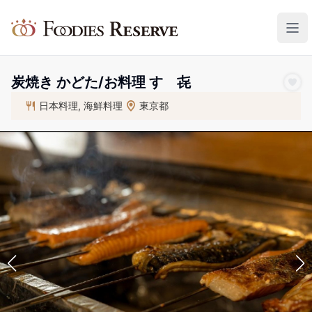
Foodies Reserve
炭焼き かどた/お料理 すゞ㐂
日本料理, 海鮮料理
東京都