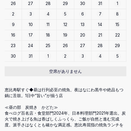
26
27
28
29
30
31
1
2
3
4
5
6
7
8
9
10
11
12
13
14
15
16
17
18
19
20
21
22
23
24
25
26
27
28
29
30
31
1
2
3
4
5
空席がありません
恵比寿駅すぐ◆昼は行列必至の焼魚、夜はなにわ黒牛や絶品もつ
鍋に舌鼓。1日中“旨い”が揃う店

≪昼の部　炭焼き　かどた≫

食べログ百名店・食堂部門2024年、日本料理部門2021年選出。炭
火で焼き上げる魚は香ばしくふっくら、ご飯が自然と進む完成
度。派手さはなくとも確かな満足感。恵比寿屈指の焼魚ランチを
