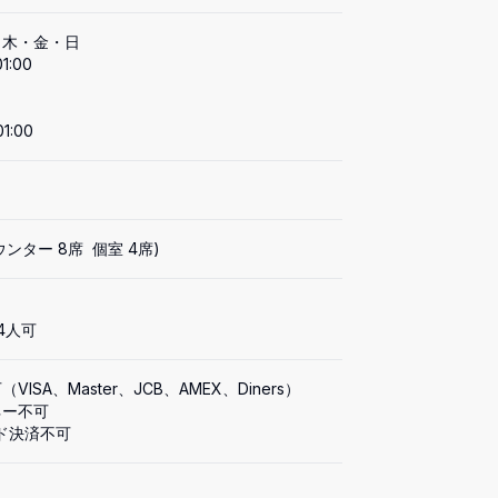
木・金・日

1:00

01:00
ウンター 8席  個室 4席)
4人可
VISA、Master、JCB、AMEX、Diners）

ー不可

ド決済不可