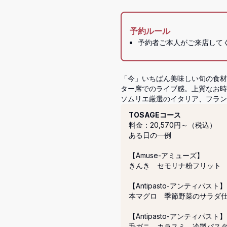
予約ルール
予約者ご本人がご来店して
「今」いちばん美味しい旬の食材
ター席でのライブ感。上質なお時
ソムリエ厳選のイタリア、フラン
コース
TOSAGEコース
料金：20,570円～（税込）
ある日の一例

【Amuse-アミューズ】

きんき　セモリナ粉フリット

【Antipasto-アンティパスト】

本マグロ　季節野菜のサラダ仕
【Antipasto-アンティパスト】

毛ガニ　カラスミ　冷製パスタ