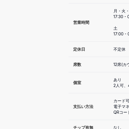
月・火・
17:30 - 0
営業時間
土

17:00 - 
定休日
不定休
席数
12席(カ
あり
個室
2人可、
カード可（
支払い方法
電子マネ
QRコー
チップ有無
なし