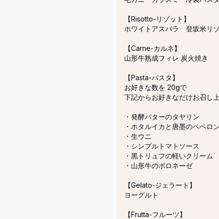
【Risotto-リゾット】

ホワイトアスパラ　登坂米リゾ
【Carne-カルネ】

山形牛熟成フィレ 炭火焼き

【Pasta-パスタ】

お好きな数を 20gで

下記からお好きなだけお召し上
・発酵バターのタヤリン

・ホタルイカと唐墨のペペロン
・生ウニ

・シンプルトマトソース

・黒トリュフの軽いクリーム

・山形牛のボロネーゼ

【Gelato-ジェラート】

ヨーグルト

【Frutta-フルーツ】
