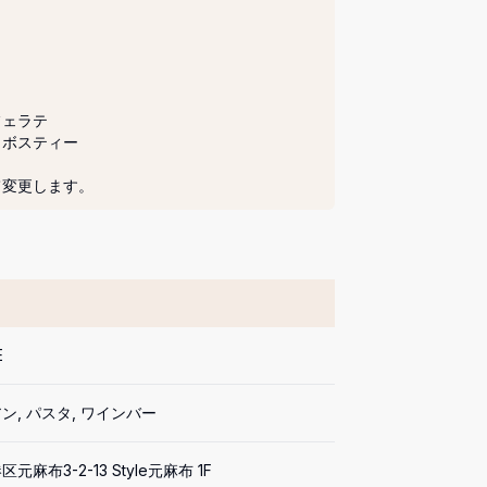
ェラテ

ボスティー

て変更します。
E
ン, パスタ, ワインバー
元麻布3-2-13 Style元麻布 1F