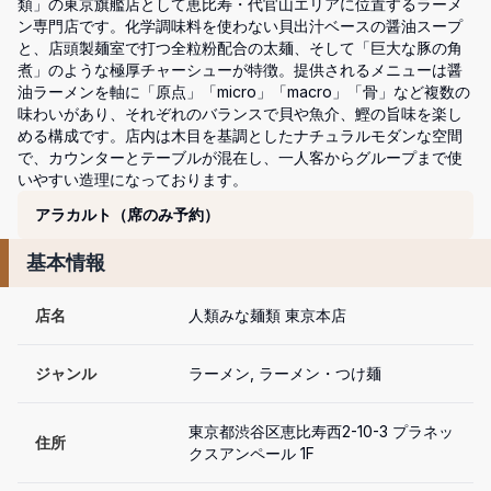
類」の東京旗艦店として恵比寿・代官山エリアに位置するラーメ
ン専門店です。化学調味料を使わない貝出汁ベースの醤油スープ
と、店頭製麺室で打つ全粒粉配合の太麺、そして「巨大な豚の角
煮」のような極厚チャーシューが特徴。提供されるメニューは醤
油ラーメンを軸に「原点」「micro」「macro」「骨」など複数の
味わいがあり、それぞれのバランスで貝や魚介、鰹の旨味を楽し
める構成です。店内は木目を基調としたナチュラルモダンな空間
で、カウンターとテーブルが混在し、一人客からグループまで使
コース
アラカルト（席のみ予約）
基本情報
店名
人類みな麺類 東京本店
ジャンル
ラーメン, ラーメン・つけ麺
東京都渋谷区恵比寿西2-10-3 プラネッ
住所
クスアンペール 1F