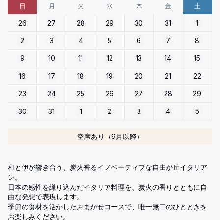
日
月
火
水
木
金
土
26
27
28
29
30
31
1
2
3
4
5
6
7
8
9
10
11
12
13
14
15
16
17
18
19
20
21
22
23
24
25
26
27
28
29
30
31
1
2
3
4
5
空席あり（9月以降）
和と伊が響き合う、炭火香るイノベーティブな自由が丘イタリア
ン。

日本の感性を織り込んだイタリア料理を、炭火の香りとともに自
由な発想で表現します。

季節の食材を活かしたおまかせコースで、唯一無二のひとときを
お楽しみください。