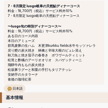
コース
7・8月限定 luogo岐阜の天然鮎ディナーコース
料金：18,700円（税込）
サービス料外10%
7・8月限定 luogo岐阜の天然鮎ディナーコース
〜luogo旬の特別ディナーコース〜
料金：18,700円（税込）
サービス料外10%
ある日のコース内容

本日のアミューズ

群馬麦豚の生ハム　木更津kurkku fields水牛モッツァレラ

戻り鰹の炭火焼き　林檎と辛味大根のピュレ添え

秋刀魚と焼き茄子の春巻き　ポワヴールティミット

松茸と酢橘のアーリオオリオ　スパゲッティーニ

飛騨牛内ももの炭火焼き

松坂豚ラグーと和栗の手打ちタリアテッレ

安納芋のカタラーナ

食後の珈琲紅茶
日本語
基本情報