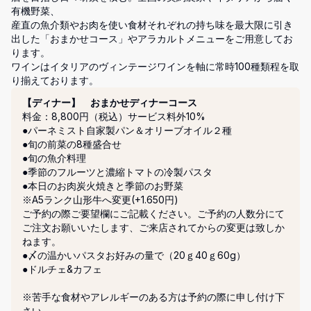
有機野菜、

産直の魚介類やお肉を使い食材それぞれの持ち味を最大限に引き
出した「おまかせコース」やアラカルトメニューをご用意してお
ります。

ワインはイタリアのヴィンテージワインを軸に常時100種類程を取
り揃えております。
コース
【ディナー】 おまかせディナーコース
料金：8,800円（税込）
サービス料外10%
●パーネミスト自家製パン＆オリーブオイル２種

●旬の前菜の8種盛合せ

●旬の魚介料理

●季節のフルーツと濃縮トマトの冷製パスタ

●本日のお肉炭火焼きと季節のお野菜

※A5ランク山形牛へ変更(+1.650円)

ご予約の際ご要望欄にご記載ください。ご予約の人数分にて
ご注文お願いいたします、ご来店されてからの変更は致しか
ねます。

●〆の温かいパスタお好みの量で（20ｇ40ｇ60g）

●ドルチェ&カフェ

※苦手な食材やアレルギーのある方は予約の際に申し付け下
さい。
