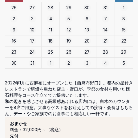
26
27
28
29
30
31
1
2
3
4
5
6
7
8
9
10
11
12
13
14
15
16
17
18
19
20
21
22
23
24
25
26
27
28
29
30
31
1
2
3
4
5
2022年1月に西麻布にオープンした【西麻布野口】。都内の星付き
レストランで研鑽を重ねた店主・野口が、季節の食材を用いた懐
石料理をコース仕立てでご提供いたします。

和の趣きを感じさせる高級感あふれる店内には、白木のカウンタ
ーを8席ご用意。大事なゲストをお迎えしての接待・会食はもちろ
コース
おまかせ
料金：32,000円～（税込）
先付
