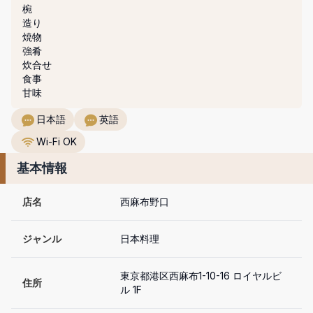
椀

造り

焼物

強肴

炊合せ

食事

甘味
日本語
英語
Wi-Fi OK
基本情報
店名
西麻布野口
ジャンル
日本料理
東京都港区西麻布1-10-16 ロイヤルビ
住所
ル 1F