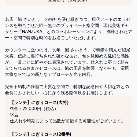
名店「鮨 さいとう」の精神を受け継ぎつつ、現代アートのエッセ
ンスを融合させた唯一無二のプライベート鮨空間。現代美術ギャ
ラリー「NANZUKA」とのコラボレーションにより、洗練されたア
ート空間で特別な時間をお過ごしいただけます。

カウンターに立つのは、長年「鮨 さいとう」で研鑽を積んだ沼尾
大将。伝統に裏打ちされた確かな技と、旬を見極める繊細な感性
が、一貫ごとに鮮やかに表現されています。仕入れに応じて組み
立てられるおまかせコースは、鮨の王道を踏襲しながらも、沼尾
大将ならではの新たなアプローチが光る内容。

完全予約制の静謐で上質な空間で、特別な記念日や大切な方との
会食にふさわしい、心に深く残る鮨体験をお届けします。
コース
【ランチ】にぎりコース(大将)
料金：22,000円（税込）
13品

仕入れや時期によって品数が前後する可能性がございます。
【ランチ】にぎりコース(2番手)