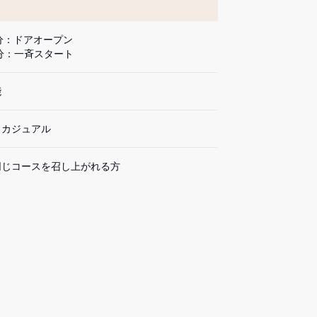
5分：ドアオープン

0分：一斉スタート
能
トカジュアル
同じコースを召し上がれる方