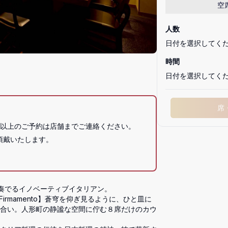
空
人数
日付を選択してく
時間
日付を選択してく
席
名以上のご予約は店舗までご連絡ください。
奏でるイノベーティブイタリアン。

irmamento】蒼穹を仰ぎ見るように、ひと皿に
合い。人形町の静謐な空間に佇む８席だけのカウ