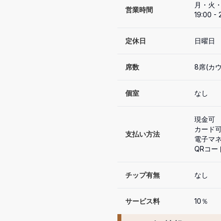
月・火・
営業時間
19:00 - 
定休日
日曜日
席数
8席(カ
個室
なし
現金可

カード可（
支払い方法
電子マネ
QRコー
チップ有無
なし
サービス料
10％