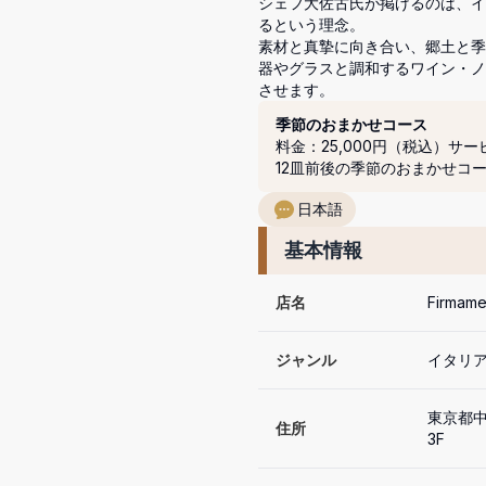
シェフ大佐古氏が掲げるのは、イ
るという理念。

素材と真摯に向き合い、郷土と季
器やグラスと調和するワイン・ノ
させます。
コース
季節のおまかせコース
料金：25,000円（税込）
サー
12皿前後の季節のおまかせコ
日本語
基本情報
店名
Firma
ジャンル
イタリア
東京都中
住所
3F