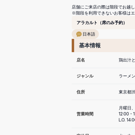
店舗にご来店の際は階段でお越し
※階段を利用できないお客様は
コース
アラカルト（席のみ予約）
日本語
基本情報
店名
鶏出汁と
ジャンル
ラーメ
住所
東京都渋谷
月曜日、
営業時間
12:00 - 1