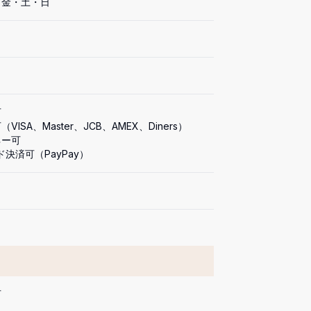


VISA、Master、JCB、AMEX、Diners）

ー可

ド決済可（PayPay）
可