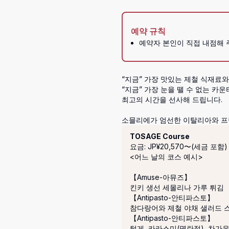
예약 규칙
예약자 본인이 직접 내점해 
“지금” 가장 맛있는 제철 식재료와 
“지금” 가장 눈을 뗄 수 없는 카운
최고의 시간을 선사해 드립니다.

소믈리에가 엄선한 이탈리아와 프
코스
TOSAGE Course
요금: JP¥20,570〜(세금 포함)
<어느 날의 코스 예시>

【Amuse-아뮤즈】

킨키 생선 세몰리나 가루 튀김

【Antipasto-안티파스토】

참다랑어와 제철 야채 샐러드 스
【Antipasto-안티파스토】

털게, 카라스미(명란젓), 차가운