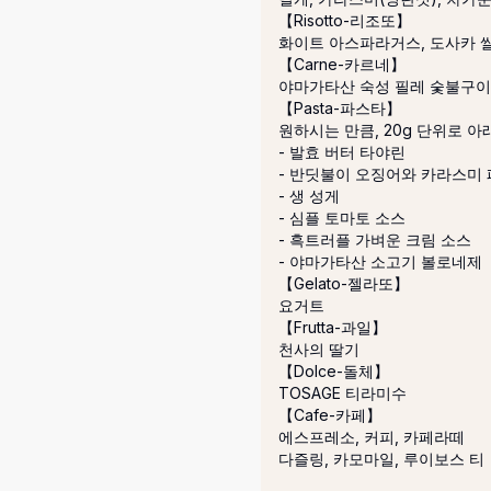
【Risotto-리조또】

화이트 아스파라거스, 도사카 쌀
【Carne-카르네】

야마가타산 숙성 필레 숯불구이

【Pasta-파스타】

원하시는 만큼, 20g 단위로 아래
- 발효 버터 타야린

- 반딧불이 오징어와 카라스미 
- 생 성게

- 심플 토마토 소스

- 흑트러플 가벼운 크림 소스

- 야마가타산 소고기 볼로네제

【Gelato-젤라또】

요거트

【Frutta-과일】

천사의 딸기

【Dolce-돌체】

TOSAGE 티라미수

【Cafe-카페】

에스프레소, 커피, 카페라떼

다즐링, 카모마일, 루이보스 티
