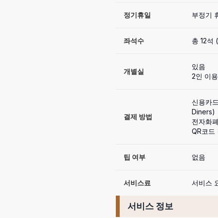
정기휴일
부정기 
좌석수
총 12석
있음
개별실
2인 이용
신용카드 사
Diners)

결제 방법
전자화폐
QR코드
팁 여부
없음
서비스료
서비스 요
서비스 정보