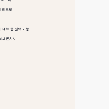
 리조또

 메뉴 중 선택 가능

페페론치노
