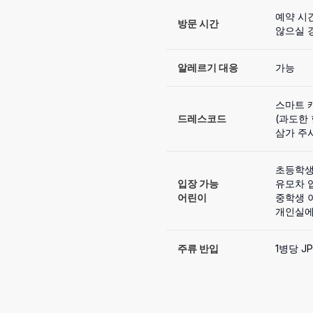
예약 시
방문 시간
않으실 
알레르기 대응
가능
스마트 
드레스코드
(과도한 
삼가 주
초등학생
입장 가능

유모차 입
어린이
중학생 
개인실에
주류 반입
1병당 JP