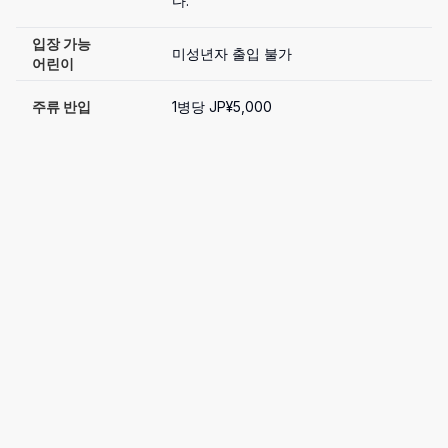
다.
입장 가능

미성년자 출입 불가
어린이
주류 반입
1병당 JP¥5,000