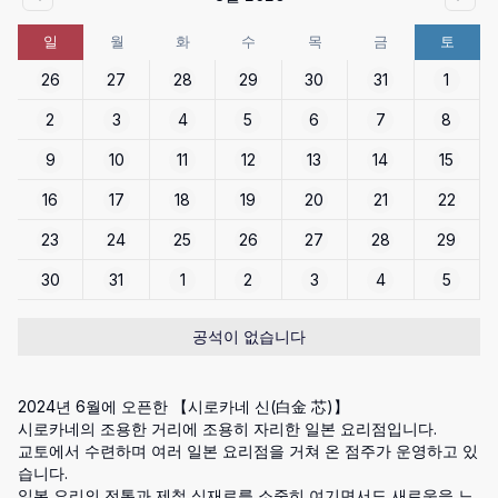
일
월
화
수
목
금
토
26
27
28
29
30
31
1
2
3
4
5
6
7
8
9
10
11
12
13
14
15
16
17
18
19
20
21
22
23
24
25
26
27
28
29
30
31
1
2
3
4
5
공석이 없습니다
2024년 6월에 오픈한 【시로카네 신(白金 芯)】

시로카네의 조용한 거리에 조용히 자리한 일본 요리점입니다.

교토에서 수련하며 여러 일본 요리점을 거쳐 온 점주가 운영하고 있
습니다.

일본 요리의 전통과 제철 식재료를 소중히 여기면서도 새로움을 느