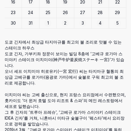
16
17
18
19
20
21
22
23
24
25
26
27
28
29
30
31
1
2
3
4
5
도쿄 긴자에서 최상급 타지마규를 최고의 불 조리로 맛볼 수 있는 
스테이크 하우스

도쿄 긴자, 가부키좌 정문이 보이는 빌딩 8층에 ‘고베규 로가마 스
미야키 스테이크 이치미야(神戸牛炉釜炭焼ステーキ 一宮)’가 있습
니다.

오너 셰프 이치미야 히로유키(一宮 宏行) 씨는 타지마규 혈통의 최
상급 고베규를 로가마(용광로 가마)에서 숯불로 구워 최고의 불 조
리로 제공합니다.

이치미야 씨는 고베 출신으로, 현지 프랑스 요리점에서 수련했으며, 
홋카이도 ‘더 윈저 호텔 도야 리조트 & 스파’의 메인 레스토랑에서 
셰프로 일했습니다.

그 후 긴자의 ‘트루아 프레슈’, ‘고베규 로가마 스미야키 스테이크 
IDEA 긴자’를 거쳐, 니혼바시 미타규 숯불구이 ‘웨스타’에서 요리장
으로 경력을 쌓았습니다.

2019년 3월, ‘고베규 로가마 스미야키 스테이크 이치미야’를 독립 