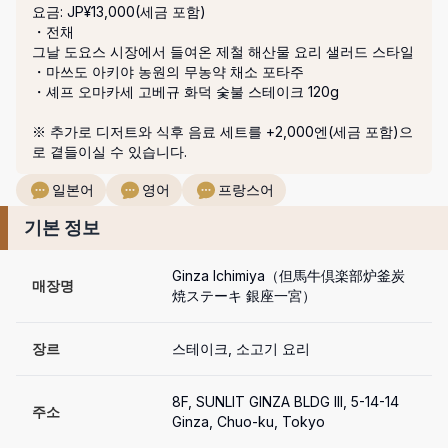
요금: JP¥13,000(세금 포함)
・전채

그날 도요스 시장에서 들여온 제철 해산물 요리 샐러드 스타일

・마쓰도 아키야 농원의 무농약 채소 포타주

・셰프 오마카세 고베규 화덕 숯불 스테이크 120g

※ 추가로 디저트와 식후 음료 세트를 +2,000엔(세금 포함)으
로 곁들이실 수 있습니다.
일본어
영어
프랑스어
기본 정보
Ginza Ichimiya（但馬牛倶楽部炉釜炭
매장명
焼ステーキ 銀座一宮）
장르
스테이크, 소고기 요리
8F, SUNLIT GINZA BLDG III, 5-14-14 
주소
Ginza, Chuo-ku, Tokyo