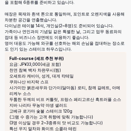
을 포함해 6종류를 준비하고 있습니다.

매장은 목재와 흰색 톤으로 통일하며, 포인트로 오렌지색을 사용해 
차분한 공간을 연출했습니다.

다이닝은 테이블 14석, 개인실(2~8명)도 준비되어 있습니다.

가족이나 연인과의 기념일 같은 특별한 날, 그리고 업무 동료와의 
접대 등 비즈니스 장면에도 이용하기 좋습니다.

영어 대응도 가능해 와규를 선호하는 해외 손님을 접대하는 장소로
도 인기 있는 스테이크 하우스입니다.
코스
Full-course (셰프 추천 부위)
요금: JP¥33,000(세금 포함)
천연 참복 백자 차완무시(찜)

오셰트라 캐비아, 성게, 대게 칵테일

쿠와나산 바지락 스프

사가미만 붉은새우와 단가이(달마돔) 로티, 참깨 갈레트, 아메
리케누 소스

두툼한 두께의 비프 커틀릿, 프랑스 페리고르산 흑트러플 소스

지바 나리타 무농약 야생 샐러드

고베규 로가마 숯불 스테이크 120g

(그램 수 증가는 고객 취향에 맞춰 가능합니다)

(3명 이상일 경우 2~3종류의 맛 비교도 가능합니다)

특선 우지 말차와 화이트 쇼콜라 테린
