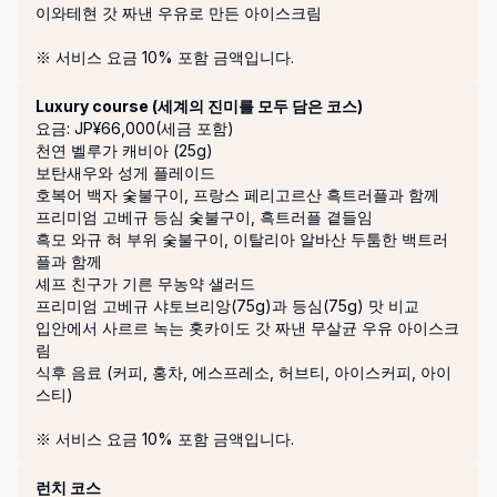
이와테현 갓 짜낸 우유로 만든 아이스크림

※ 서비스 요금 10% 포함 금액입니다.
Luxury course (세계의 진미를 모두 담은 코스)
요금: JP¥66,000(세금 포함)
천연 벨루가 캐비아 (25g)

보탄새우와 성게 플레이드

호복어 백자 숯불구이, 프랑스 페리고르산 흑트러플과 함께

프리미엄 고베규 등심 숯불구이, 흑트러플 곁들임

흑모 와규 혀 부위 숯불구이, 이탈리아 알바산 두툼한 백트러
플과 함께

셰프 친구가 기른 무농약 샐러드

프리미엄 고베규 샤토브리앙(75g)과 등심(75g) 맛 비교

입안에서 사르르 녹는 홋카이도 갓 짜낸 무살균 우유 아이스크
림

식후 음료 (커피, 홍차, 에스프레소, 허브티, 아이스커피, 아이
스티)

※ 서비스 요금 10% 포함 금액입니다.
런치 코스