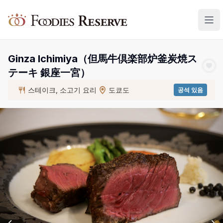
Foodies Reserve
Ginza Ichimiya（但馬牛倶楽部炉釜炭焼ス
テーキ 銀座一宮）
스테이크, 소고기 요리
도쿄도
공석 있음