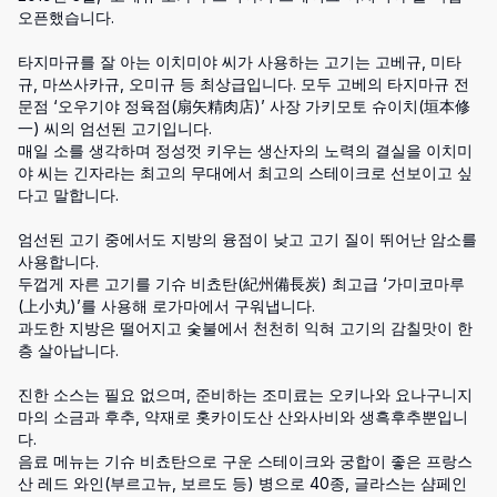
오픈했습니다.

타지마규를 잘 아는 이치미야 씨가 사용하는 고기는 고베규, 미타
규, 마쓰사카규, 오미규 등 최상급입니다. 모두 고베의 타지마규 전
문점 ‘오우기야 정육점(扇矢精肉店)’ 사장 가키모토 슈이치(垣本修
一) 씨의 엄선된 고기입니다.

매일 소를 생각하며 정성껏 키우는 생산자의 노력의 결실을 이치미
야 씨는 긴자라는 최고의 무대에서 최고의 스테이크로 선보이고 싶
다고 말합니다.

엄선된 고기 중에서도 지방의 융점이 낮고 고기 질이 뛰어난 암소를 
사용합니다.

두껍게 자른 고기를 기슈 비쵸탄(紀州備長炭) 최고급 ‘가미코마루
(上小丸)’를 사용해 로가마에서 구워냅니다.

과도한 지방은 떨어지고 숯불에서 천천히 익혀 고기의 감칠맛이 한
층 살아납니다.

진한 소스는 필요 없으며, 준비하는 조미료는 오키나와 요나구니지
마의 소금과 후추, 약재로 홋카이도산 산와사비와 생흑후추뿐입니
다.

음료 메뉴는 기슈 비쵸탄으로 구운 스테이크와 궁합이 좋은 프랑스
산 레드 와인(부르고뉴, 보르도 등) 병으로 40종, 글라스는 샴페인