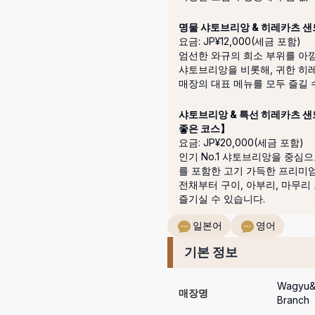
명물 샤토브리앙 & 히레카츠 
요금: JP¥12,000(세금 포함)
엄선한 와규의 희소 부위를 아낌없
샤토브리앙을 비롯해, 귀한 히레(
매장의 대표 메뉴를 모두 즐길 
샤토브리앙 & 특선 히레카츠 샌
좋은 코스】
요금: JP¥20,000(세금 포함)
인기 No.1 샤토브리앙을 중심
를 포함한 고기 가득한 프리미엄
전채부터 구이, 아부리, 마무리
즐기실 수 있습니다.
일본어
영어
기본 정보
Wagyu&B
매장명
Bran