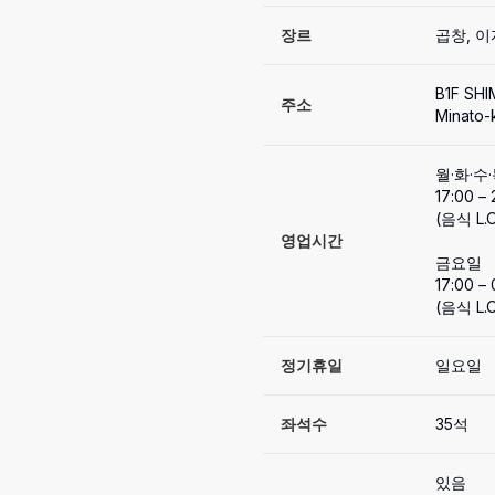
장르
곱창, 
B1F SHI
주소
Minato-
월·화·수·
17:00 – 
(음식 L.O.
영업시간
금요일

17:00 – 
(음식 L.O
정기휴일
일요일
좌석수
35석
있음