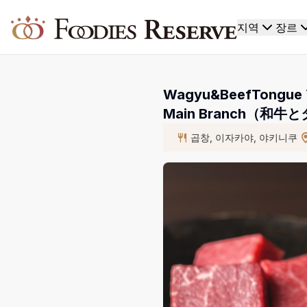
Foodies Reserve
지역
장르
Wagyu&BeefTongue Y
Main Branch（和
곱창, 이자카야, 야키니쿠