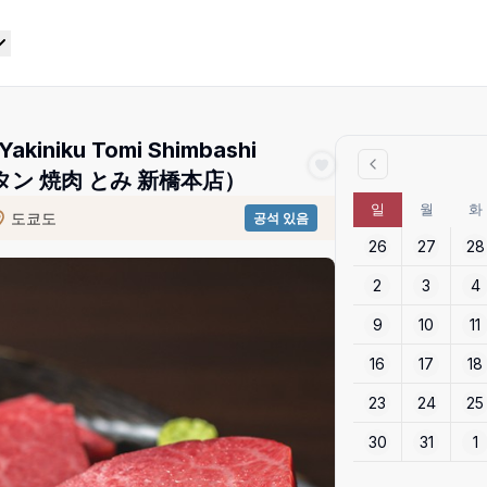
akiniku Tomi Shimbashi
牛とタン 焼肉 とみ 新橋本店）
일
월
화
도쿄도
공석 있음
26
27
28
2
3
4
9
10
11
16
17
18
23
24
25
30
31
1