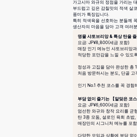
가고시마 와규의 정점을 가리는 대
부드럽고 깊은 감칠맛의 적색 살코
풍미가 특징입니다. 

특히 적색육을 선호하는 분들께 꼭
코스
명물 샤토브리앙 & 특상 탄을 즐
요금: JP¥8,800(세금 포함)
매장 인기 메뉴인 샤토브리앙과 
적당한 포만감을 느낄 수 있도록
정성과 고집을 담아 완성한 총 1
처음 방문하시는 분도, 단골 고
인기 No.1 추천 코스를 꼭 경험
부담 없이 즐기는 【알맞은 코
요금: JP¥6,600(세금 포함)
엄선한 와규와 창작 요리를 균형 
탄 3종 모둠, 설로인 육회 초밥,
매장만의 시그니처 메뉴를 포함한
다양한 모임과 상황에 부담 없