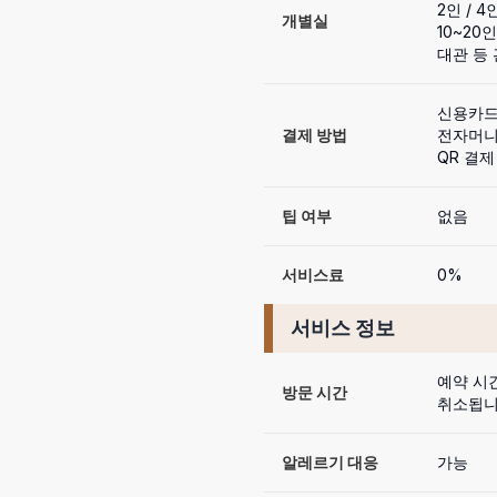
2인 / 4인
개별실
10~20
대관 등
신용카드 가
결제 방법
전자머니
QR 결제 
팁 여부
없음
서비스료
0%
서비스 정보
예약 시간
방문 시간
취소됩니
알레르기 대응
가능