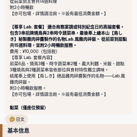
從前菜到主食共14道料理

附2小時暢飲

【亦可包場，詳情請洽詢。※設有最低消費金額。】
【尊享 Lab. 套餐】 適合商務宴請或特別紀念日的高端套餐。
包含3串招牌燒鳥與2串時令蔬菜串，最後奉上總本山【鳥し
き】秘製雞肉碎醬製作的名物Lab.風雞肉碎飯。 從前菜到甜點
共15道料理，並附2小時暢飲服務。
費用：¥10,000（包括稅）
【尊享 Lab. 套餐內容】

前菜6品、燒鳥3種、時令蔬菜串2種、義大利麵、米飯、甜點

3種燒鳥與2種蔬菜串皆依部位與食材特性獨立調味。

結尾奉上使用【鳥しき】絕品雞肉碎醬製作的名物——Lab.風
雞肉碎飯。

附2小時暢飲服務。

【亦可包場，詳情請洽詢。※設有最低消費金額。】
點菜（僅座位預留）
日文
基本信息