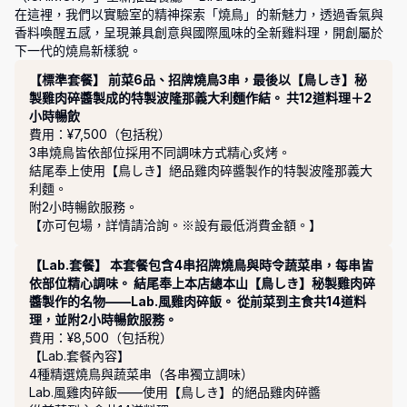
在這裡，我們以實驗室的精神探索「燒鳥」的新魅力，透過香氣與
香料喚醒五感，呈現兼具創意與國際風味的全新雞料理，開創屬於
下一代的燒鳥新樣貌。
套餐
【標準套餐】 前菜6品、招牌燒鳥3串，最後以【鳥しき】秘
製雞肉碎醬製成的特製波隆那義大利麵作結。 共12道料理＋2
小時暢飲
費用：¥7,500（包括稅）
3串燒鳥皆依部位採用不同調味方式精心炙烤。

結尾奉上使用【鳥しき】絕品雞肉碎醬製作的特製波隆那義大
利麵。

附2小時暢飲服務。

【亦可包場，詳情請洽詢。※設有最低消費金額。】
【Lab.套餐】 本套餐包含4串招牌燒鳥與時令蔬菜串，每串皆
依部位精心調味。 結尾奉上本店總本山【鳥しき】秘製雞肉碎
醬製作的名物——Lab.風雞肉碎飯。 從前菜到主食共14道料
理，並附2小時暢飲服務。
費用：¥8,500（包括稅）
【Lab.套餐內容】

4種精選燒鳥與蔬菜串（各串獨立調味）

Lab.風雞肉碎飯——使用【鳥しき】的絕品雞肉碎醬
