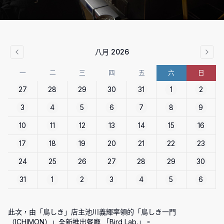
八月 2026
一
二
三
四
五
六
日
27
28
29
30
31
1
2
3
4
5
6
7
8
9
10
11
12
13
14
15
16
17
18
19
20
21
22
23
24
25
26
27
28
29
30
31
1
2
3
4
5
6
此次，由「鳥しき」店主池川義輝率領的「鳥しき一門
（ICHIMON）」全新推出餐廳 「Bird Lab.」。
