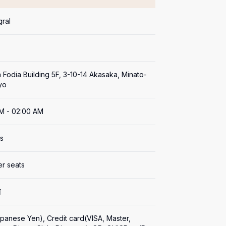
gral
 Fodia Building 5F, 3-10-14 Akasaka, Minato-
yo
M - 02:00 AM
s
er seats
何
panese Yen), Credit card(VISA, Master, 