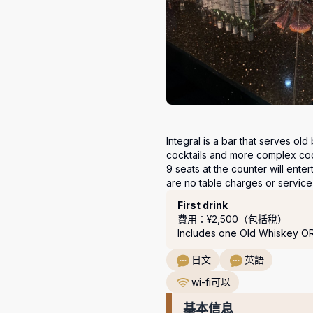
Integral is a bar that serves old 
cocktails and more complex cockt
9 seats at the counter will ente
are no table charges or service 
套餐
First drink
費用：¥2,500（包括稅）
Includes one Old Whiskey OR 
日文
英語
wi-fi可以
基本信息