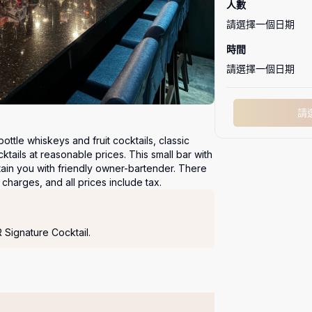
人數
請選擇一個日期
時間
請選擇一個日期
請
bottle whiskeys and fruit cocktails, classic 
ails at reasonable prices. This small bar with 
rtain you with friendly owner-bartender. There 
charges, and all prices include tax.
Signature Cocktail.