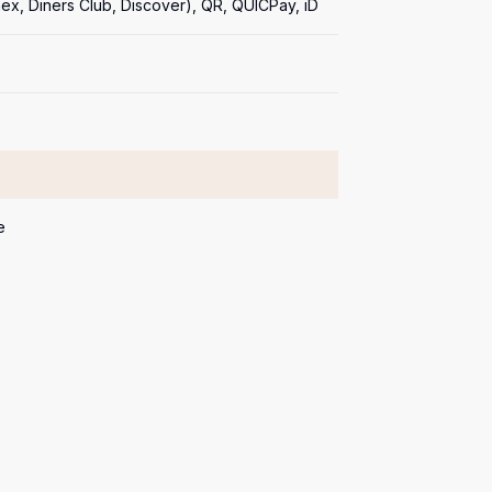
ex, Diners Club, Discover), QR, QUICPay, iD
e