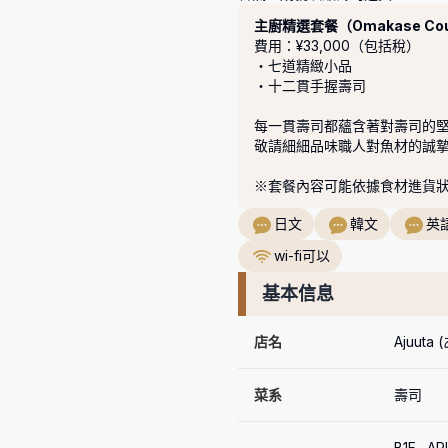
套餐
主廚精選套餐（Omakase Cou
費用：¥33,000（包括稅）
・七道精緻小品

・十二貫手握壽司

每一貫壽司都蘊含著對壽司的堅
敬請細細品味職人對魚材的誠摯
※套餐內容可能依據食材進貨
日文
韓文
英
wi-fi可以
基本信息
店名
Ajuuta
菜系
壽司
B1F,  A