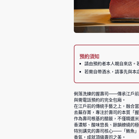
預約須知
請由預約者本人親自來店。
若需自帶酒水，請事先與本
俐落洗練的握壽司——傳承江戶前
與需電話預約的完全包廂。

在江戶前的傳統手藝之上，融合當
去蕪存菁，專注於壽司的本質「握
作為壽司根基的醋飯，不僅精選米
香濃郁、酸味悠長、餘韻繚繞的極
特別講究的壽司核心——「鮪魚」
香氣，成就頂級壽司之美。