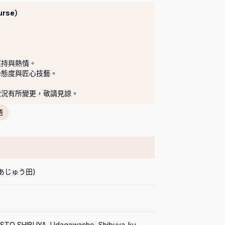
rse）
持與熱情。

態度與匠心技藝。

狀況有所變更，敬請見諒。
語
 (あじゅう田)
RISTO SHIBUYA, Udagawacho, Shibuya-ku, 