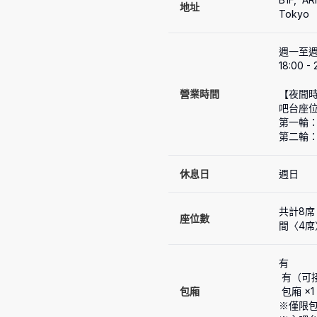
地址
Tokyo
週一至週
18:00 - 
營業時間
【夜間時
吧台座位
第一輪：18
第二輪：2
休息日
週日
共計8席
座位數
間〈4席
有
 有（可接待4人、8人）

包廂
 包廂 ×1（4人座）

※僅限包