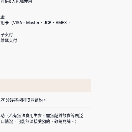
台可供8人包場使用
金

卡（VISA、Master、JCB、AMEX、


子支付

二維碼支付
20分鐘將視同取消預約。
協助（若有無法食用生食、需無麩質飲食等廣泛
忌口情況，可能無法接受預約，敬請見諒。）