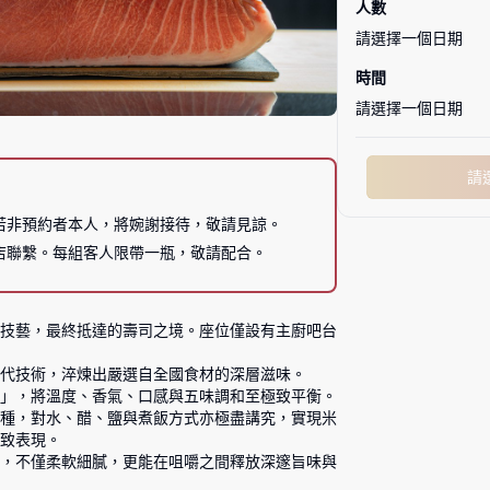
人數
請選擇一個日期
時間
請選擇一個日期
請
若非預約者本人，將婉謝接待，敬請見諒。
店聯繫。每組客人限帶一瓶，敬請配合。
技藝，最終抵達的壽司之境。座位僅設有主廚吧台
代技術，淬煉出嚴選自全國食材的深層滋味。

」，將溫度、香氣、口感與五味調和至極致平衡。

種，對水、醋、鹽與煮飯方式亦極盡講究，實現米
致表現。

，不僅柔軟細膩，更能在咀嚼之間釋放深邃旨味與