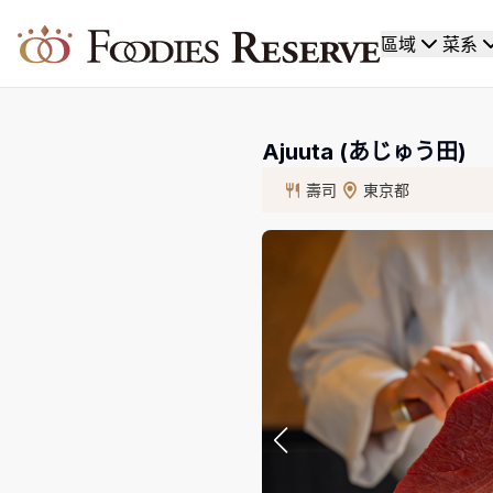
Foodies Reserve
區域
菜系
Ajuuta (あじゅう田)
壽司
東京都