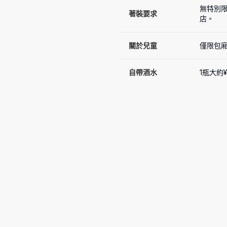
無特別
著裝要求
店。
關於兒童
僅限包
自帶酒水
1瓶大約¥